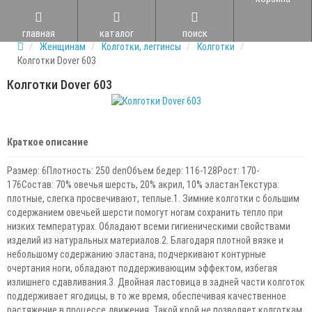
главная
каталог
поиск
Женщинам
Колготки, леггинсы
Колготки
Колготки Dover 603
Колготки Dover 603
Краткое описание
Размер: 6Плотность: 250 denОбъем бедер: 116-128Рост: 170-
176Состав: 70% овечья шерсть, 20% акрил, 10% эластанТекстура:
плотные, слегка просвечивают, теплые.1. Зимние колготки с большим
содержанием овечьей шерсти помогут ногам сохранить тепло при
низких температурах. Обладают всеми гигиеническими свойствами
изделий из натуральных материалов.2. Благодаря плотной вязке и
небольшому содержанию эластана, подчеркивают контурные
очертания ноги, обладают поддерживающим эффектом, избегая
излишнего сдавливания.3. Двойная ластовица в задней части колготок
поддерживает ягодицы, в то же время, обеспечивая качественное
растяжение в процессе движения. Такой крой не позволяет колготкам