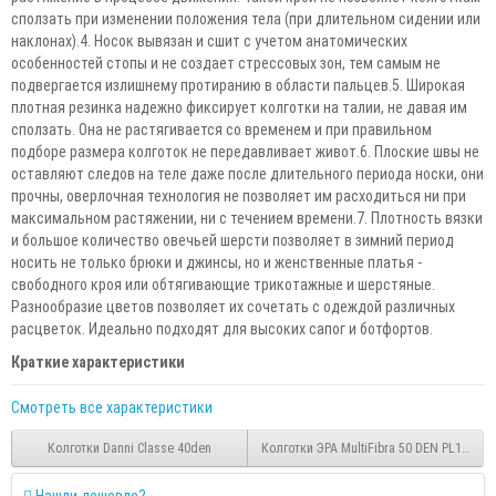
сползать при изменении положения тела (при длительном сидении или
наклонах).4. Носок вывязан и сшит с учетом анатомических
особенностей стопы и не создает стрессовых зон, тем самым не
подвергается излишнему протиранию в области пальцев.5. Широкая
плотная резинка надежно фиксирует колготки на талии, не давая им
сползать. Она не растягивается со временем и при правильном
подборе размера колготок не передавливает живот.6. Плоские швы не
оставляют следов на теле даже после длительного периода носки, они
прочны, оверлочная технология не позволяет им расходиться ни при
максимальном растяжении, ни с течением времени.7. Плотность вязки
и большое количество овечьей шерсти позволяет в зимний период
носить не только брюки и джинсы, но и женственные платья -
свободного кроя или обтягивающие трикотажные и шерстяные.
Разнообразие цветов позволяет их сочетать с одеждой различных
расцветок. Идеально подходят для высоких сапог и ботфортов.
Краткие характеристики
Смотреть все характеристики
Колготки Danni Classe 40den
Колготки ЭРА MultiFibra 50 DEN PL11-255